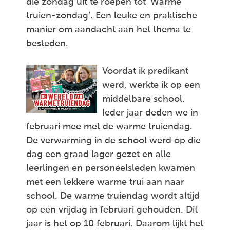
die zondag uit te roepen tot ‘Warme
truien-zondag’. Een leuke en praktische
manier om aandacht aan het thema te
besteden.
Voordat ik predikant
werd, werkte ik op een
middelbare school.
Ieder jaar deden we in
februari mee met de warme truiendag.
De verwarming in de school werd op die
dag een graad lager gezet en alle
leerlingen en personeelsleden kwamen
met een lekkere warme trui aan naar
school. De warme truiendag wordt altijd
op een vrijdag in februari gehouden. Dit
jaar is het op 10 februari. Daarom lijkt het