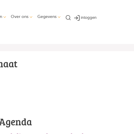
n
Over ons
Gegevens
inloggen
maat
Agenda