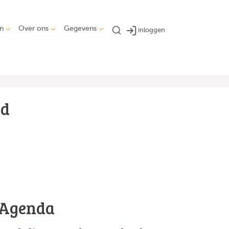
n
Over ons
Gegevens
inloggen
gd
Agenda