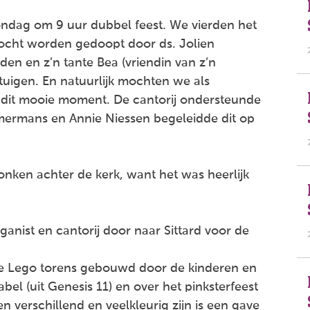
ondag om 9 uur dubbel feest. We vierden het
ocht worden gedoopt door ds. Jolien
den en z’n tante Bea (vriendin van z’n
tuigen. En natuurlijk mochten we als
 dit mooie moment. De cantorij ondersteunde
mermans en Annie Niessen begeleidde dit op
onken achter de kerk, want het was heerlijk
anist en cantorij door naar Sittard voor de
ige Lego torens gebouwd door de kinderen en
el (uit Genesis 11) en over het pinksterfeest
n verschillend en veelkleurig zijn is een gave