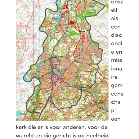
onsz
elf
als
een
diac
onal
e en
miss
iona
ire
gem
eens
cha
p:
een
kerk die er is voor anderen, voor de
wereld en die gericht is op heelheid,