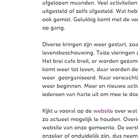
afgelopen maanden. Veel activitei
uitgesteld of zelfs afgesteld. Wat h
ook gemist. Gelukkig komt met de v
op gang.
Diverse kringen zijn weer gestart, z
levensbeschouwing. Taize vieringen 
Het brei cafe breit, er worden gezam
komt weer tot leven, daar worden d
weer georganiseerd. Naar verwachti
weer beginnen. Meer en nieuwe acti
iedereen van harte uit om mee te do
Kijkt u vooral op de
website
over wat 
zo actueel mogelijk te houden. Overige
website van onze gemeente. De eerst
onzeker of onduidelijk zijn, dus ne