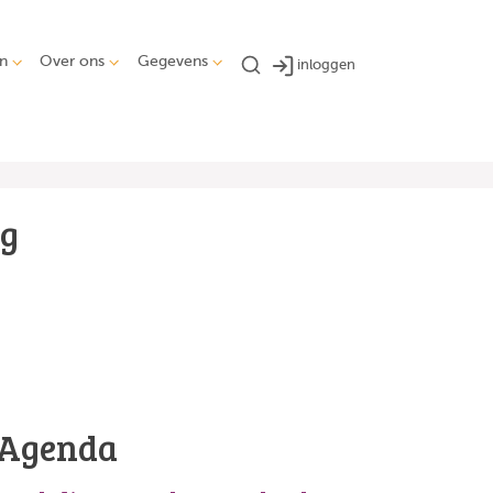
n
Over ons
Gegevens
inloggen
ng
Agenda