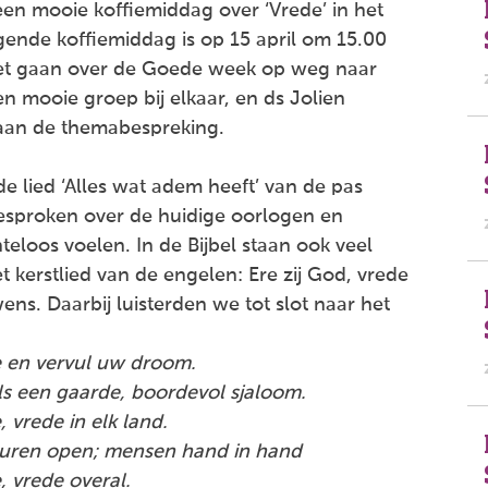
n mooie koffiemiddag over ‘Vrede’ in het
gende koffiemiddag is op 15 april om 15.00
l het gaan over de Goede week op weg naar
 mooie groep bij elkaar, en ds Jolien
 aan de themabespreking.
 lied ‘Alles wat adem heeft’ van de pas
esproken over de huidige oorlogen en
eloos voelen. In de Bijbel staan ook veel
t kerstlied van de engelen: Ere zij God, vrede
ens. Daarbij luisterden we tot slot naar het
e en vervul uw droom.
ls een gaarde, boordevol sjaloom.
 vrede in elk land.
muren open; mensen hand in hand
, vrede overal.