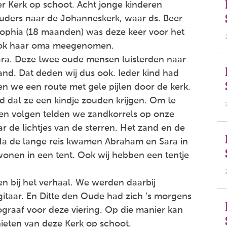
r Kerk op schoot. Acht jonge kinderen
ders naar de Johanneskerk, waar ds. Beer
 Sophia (18 maanden) was deze keer voor het
 ook haar oma meegenomen.
ara. Deze twee oude mensen luisterden naar
and. Dat deden wij dus ook. Ieder kind had
 we een route met gele pijlen door de kerk.
 dat ze een kindje zouden krijgen. Om te
en volgen telden we zandkorrels op onze
r de lichtjes van de sterren. Het zand en de
! Na de lange reis kwamen Abraham en Sara in
onen in een tent. Ook wij hebben een tentje
en bij het verhaal. We werden daarbij
gitaar. En Ditte den Oude had zich ’s morgens
graaf voor deze viering. Op die manier kan
ieten van deze Kerk op schoot.