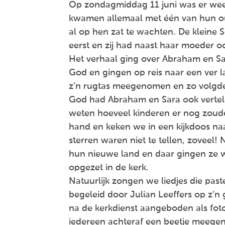
Op zondagmiddag 11 juni was er wee
kwamen allemaal met één van hun ou
al op hen zat te wachten. De kleine
eerst en zij had naast haar moeder
Het verhaal ging over Abraham en S
God en gingen op reis naar een ver l
z’n rugtas meegenomen en zo volgden
God had Abraham en Sara ook verteld
weten hoeveel kinderen er nog zoud
hand en keken we in een kijkdoos naa
sterren waren niet te tellen, zoveel
hun nieuwe land en daar gingen ze w
opgezet in de kerk.
Natuurlijk zongen we liedjes die past
begeleid door Julian Leeffers op z’n 
na de kerkdienst aangeboden als foto
iedereen achteraf een beetje meegen