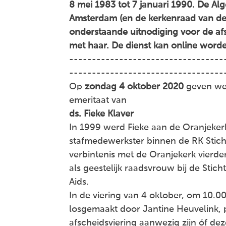
8 mei 1983 tot 7 januari 1990. De A
Amsterdam (en de kerkenraad van de
onderstaande uitnodiging voor de afs
met haar. De dienst kan online word
----------------------------------
----------------------------------
Op
zondag 4 oktober 2020
geven we
emeritaat van
ds. Fieke Klaver
In 1999 werd Fieke aan de Oranjeke
stafmedewerkster binnen de RK Stich
verbintenis met de Oranjekerk vierde
als geestelijk raadsvrouw bij de Sti
Aids.
In de viering van 4 oktober, om 10.0
losgemaakt door Jantine Heuvelink, p
afscheidsviering aanwezig zijn óf dez