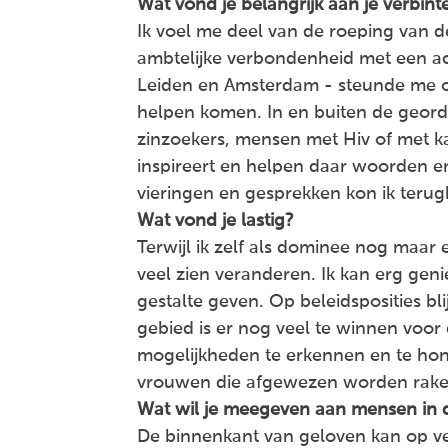
Wat vond je belangrijk aan je verbint
Ik voel me deel van de roeping van d
ambtelijke verbondenheid met een ac
Leiden en Amsterdam - steunde me om
helpen komen. In en buiten de geord
zinzoekers, mensen met Hiv of met k
inspireert en helpen daar woorden e
vieringen en gesprekken kon ik teru
Wat vond je lastig?
Terwijl ik zelf als dominee nog maar
veel zien veranderen. Ik kan erg gen
gestalte geven. Op beleidsposities b
gebied is er nog veel te winnen voo
mogelijkheden te erkennen en te hono
vrouwen die afgewezen worden raken
Wat wil je meegeven aan mensen in 
De binnenkant van geloven kan op v