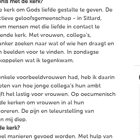
enis met de kerk?
e kerk om Gods liefde gestalte te geven. De
tieve geloofsgemeenschap - in Sittard,
 mensen met die liefde in contact te
ende kerk. Met vrouwen, collega’s,
anker zoeken naar wat of wie hen draagt en
n beelden voor te vinden. In zondagse
gkoppelen wat ik tegenkwam.
 enkele voorbeeldvrouwen had, heb ik daarin
ieten van hoe jonge collega’s hun ambt
lijft het lastig voor vrouwen. Op oecumenisch
r de kerken om vrouwen in al hun
reren. De pijn en teleurstelling van
 mij diep.
de kerk?
eel manieren gevoed worden. Met hulp van