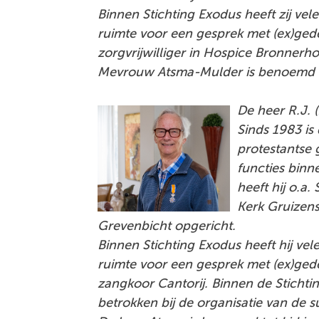
Binnen Stichting Exodus heeft zij vele
ruimte voor een gesprek met (ex)ge
zorgvrijwilliger in Hospice Bronnerho
Mevrouw Atsma-Mulder is benoemd to
De heer R.J. (
Sinds 1983 is 
protestantse 
functies binn
heeft hij o.a.
Kerk Gruizens
Grevenbicht opgericht.
Binnen Stichting Exodus heeft hij vel
ruimte voor een gesprek met (ex)gede
zangkoor Cantorij. Binnen de Stichti
betrokken bij de organisatie van de s