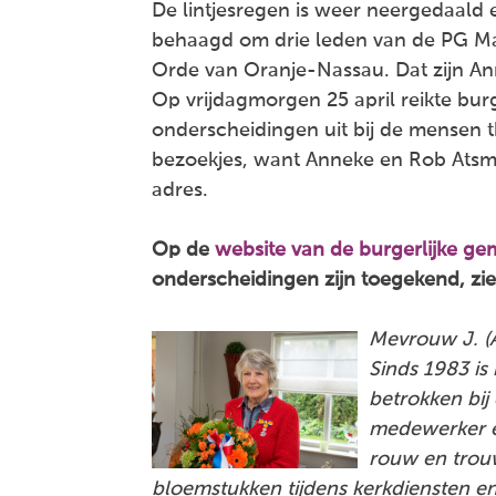
De lintjesregen is weer neergedaald 
behaagd om drie leden van de PG Ma
Orde van Oranje-Nassau. Dat zijn A
Op vrijdagmorgen 25 april reikte bu
onderscheidingen uit bij de mensen 
bezoekjes, want Anneke en Rob Atsm
adres.
Op de
website van de burgerlijke g
onderscheidingen zijn toegekend, zi
Mevrouw J. (A
Sinds 1983 is
betrokken bij
medewerker en
rouw en trou
bloemstukken tijdens kerkdiensten en 