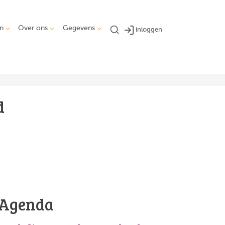
n
Over ons
Gegevens
inloggen
d
Agenda