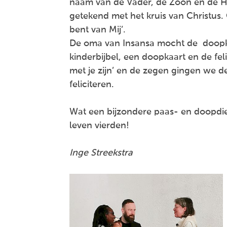
naam van de Vader, de Zoon en de He
getekend met het kruis van Christus. 
bent van Mij’.
De oma van Insansa mocht de doopk
kinderbijbel, een doopkaart en de feli
met je zijn’ en de zegen gingen we 
feliciteren.
Wat een bijzondere paas- en doopdi
leven vierden!
Inge Streekstra