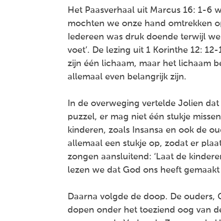
Het Paasverhaal uit Marcus 16: 1-6 w
mochten we onze hand omtrekken op 
Iedereen was druk doende terwijl we h
voet’. De lezing uit 1 Korinthe 12: 1
zijn één lichaam, maar het lichaam be
allemaal even belangrijk zijn.
In de overweging vertelde Jolien dat
puzzel, er mag niet één stukje missen
kinderen, zoals Insansa en ook de o
allemaal een stukje op, zodat er plaa
zongen aansluitend: ‘Laat de kindere
lezen we dat God ons heeft gemaakt e
Daarna volgde de doop. De ouders, C
dopen onder het toeziend oog van de