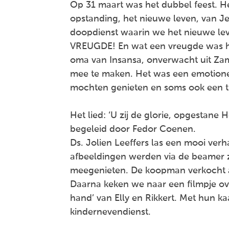
Op 31 maart was het dubbel feest. H
opstanding, het nieuwe leven, van J
doopdienst waarin we het nieuwe lev
VREUGDE! En wat een vreugde was he
oma van Insansa, onverwacht uit Z
mee te maken. Het was een emotione
mochten genieten en soms ook een t
Het lied: ‘U zij de glorie, opgestane
begeleid door Fedor Coenen.
Ds. Jolien Leeffers las een mooi verh
afbeeldingen werden via de beamer z
meegenieten. De koopman verkocht al
Daarna keken we naar een filmpje ove
hand’ van Elly en Rikkert. Met hun k
kindernevendienst.