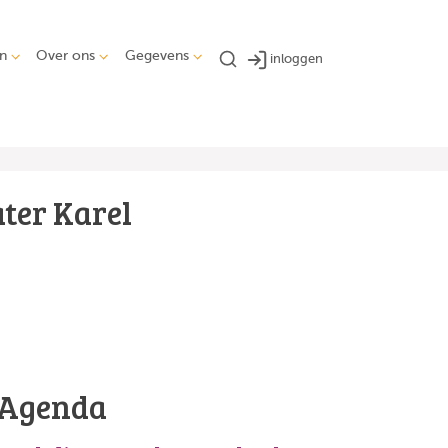
n
Over ons
Gegevens
inloggen
ater Karel
Agenda