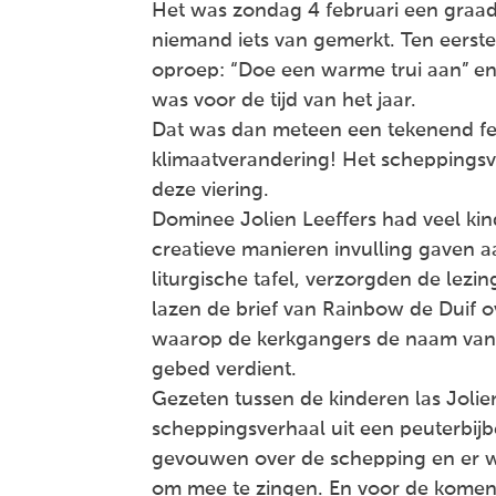
Het was zondag 4 februari een graadj
niemand iets van gemerkt. Ten eers
oproep: “Doe een warme trui aan” e
was voor de tijd van het jaar.
Dat was dan meteen een tekenend feit
klimaatverandering! Het scheppingsve
deze viering.
Dominee Jolien Leeffers had veel kin
creatieve manieren invulling gaven aa
liturgische tafel, verzorgden de lez
lazen de brief van Rainbow de Duif ov
waarop de kerkgangers de naam van 
gebed verdient.
Gezeten tussen de kinderen las Jolien
scheppingsverhaal uit een peuterbijb
gevouwen over de schepping en er wa
om mee te zingen. En voor de komen