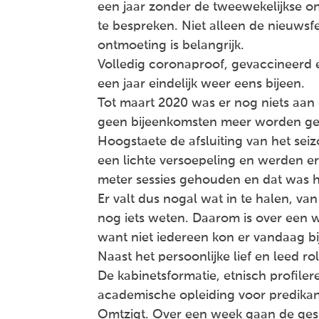
een jaar zonder de tweewekelijkse o
te bespreken. Niet alleen de nieuwsfe
ontmoeting is belangrijk.
Volledig coronaproof, gevaccineerd e
een jaar eindelijk weer eens bijeen.
Tot maart 2020 was er nog niets aa
geen bijeenkomsten meer worden geho
Hoogstaete de afsluiting van het se
een lichte versoepeling en werden e
meter sessies gehouden en dat was 
Er valt dus nogal wat in te halen, va
nog iets weten. Daarom is over een
want niet iedereen kon er vandaag bij
Naast het persoonlijke lief en leed r
De kabinetsformatie, etnisch profiler
academische opleiding voor predikant
Omtzigt. Over een week gaan de gesp