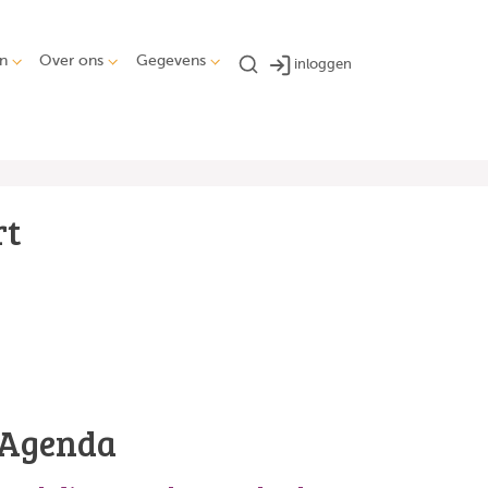
n
Over ons
Gegevens
inloggen
rt
Agenda