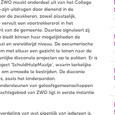
p ZWO maakt onderdeel uit van het College
n-zijn uitdragen door dienend in de
or de zwakkeren, zowel plaatselijk,
 vervult een voortrekkersrol in het
 van de gemeente. Daartoe signaleert zij
en biedt binnen haar mogelijkheden de
naal en wereldwijd niveau. De oecumenische
om met elkaar een gezicht te tonen naar de
ijke diaconale projecten op te pakken. Er is
oject ‘SchuldHulpMaatje’, waarin kerkelijke
 om armoede te bestrijden. De diaconie
s, zoals het kinderpardon.
n ondersteunen van geloofsgemeenschappen
chtsgebied van ZWO ligt in eerste instantie
erdeling van wat eigenlijk van iedereen is.